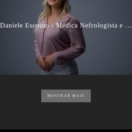
Daniele Escouto - Médica Nefrologista e Professora - Retratos Profissionais
MOSTRAR MAIS