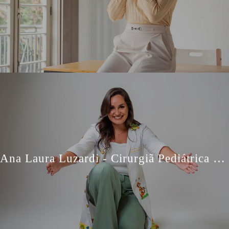
Ana Laura Luzardi - Cirurgiã Pediátrica - Retratos Profissionais