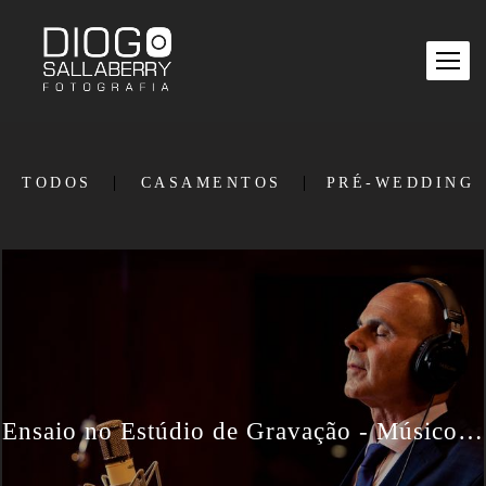
TODOS
CASAMENTOS
PRÉ-WEDDING
Ensaio no Estúdio de Gravação - Músico e Produtor Musical César Carlet